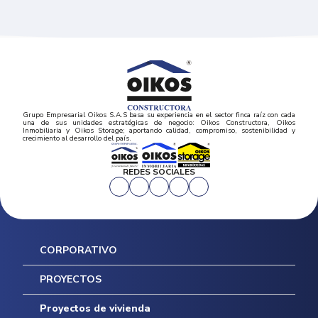
Grupo Empresarial Oikos S.A.S basa su experiencia en el sector finca raíz con cada
una de sus unidades estratégicas de negocio: Oikos Constructora, Oikos
Inmobiliaria y Oikos Storage; aportando calidad, compromiso, sostenibilidad y
crecimiento al desarrollo del país.
REDES SOCIALES
CORPORATIVO
Inicio
PROYECTOS
Mapa del sitio
Postventas
Proyectos de vivienda
Contratación Directa