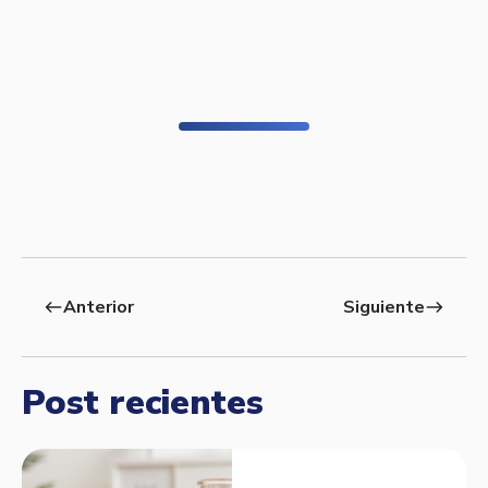
Anterior
Siguiente
west
east
Post recientes