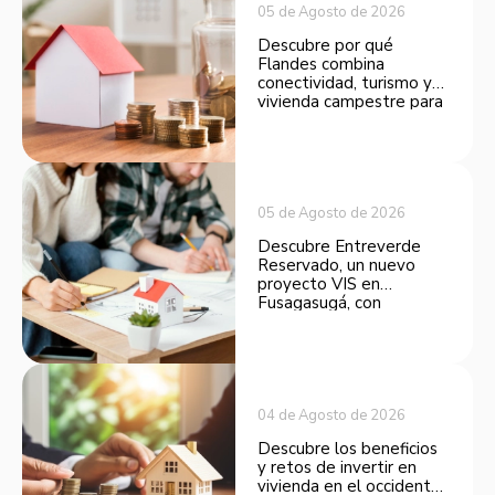
05 de Agosto de 2026
Descubre por qué
Flandes combina
conectividad, turismo y
vivienda campestre para
convertirse en una
opción atractiva de
inversión.
05 de Agosto de 2026
Descubre Entreverde
Reservado, un nuevo
proyecto VIS en
Fusagasugá, con
espacios funcionales y
opciones de financiación.
04 de Agosto de 2026
Descubre los beneficios
y retos de invertir en
vivienda en el occidente