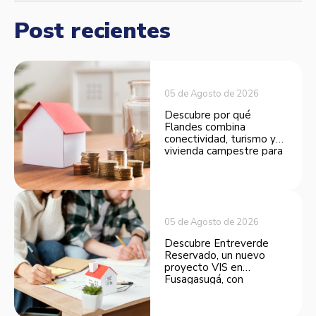
Post recientes
05 de Agosto de 2026
Descubre por qué
Flandes combina
conectividad, turismo y
vivienda campestre para
convertirse en una
opción atractiva de
inversión.
05 de Agosto de 2026
Descubre Entreverde
Reservado, un nuevo
proyecto VIS en
Fusagasugá, con
espacios funcionales y
opciones de financiación.