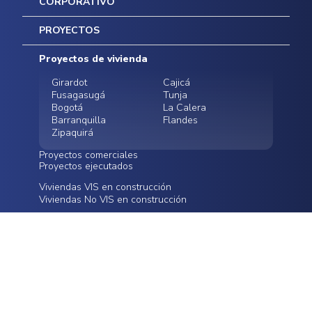
CORPORATIVO
Inicio
PROYECTOS
Mapa del sitio
Postventas
Proyectos de vivienda
Contratación Directa
Noticias
Girardot
Cajicá
Fusagasugá
Tunja
Bogotá
La Calera
Barranquilla
Flandes
Zipaquirá
Proyectos comerciales
Proyectos ejecutados
Bodegas - ALMAX
Locales comerciales -
Viviendas VIS en construcción
Conoce nuestros
Funza
Infinitum Zentral
Viviendas No VIS en construcción
proyectos ejecutados
Bodegas - ALMAX
Centro Comercial
Malambo
Calera Gardens
CANALES DE ATENCIÓN
Cra 16a # 78-55 Bogotá
servicioalcliente@oikos.com.co
LEGALES