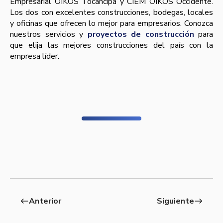
Empresarial OIKOS Tocancipá y CIEM OIKOS Occidente.
Los dos con excelentes construcciones, bodegas, locales
y oficinas que ofrecen lo mejor para empresarios. Conozca
nuestros servicios y
proyectos de construcción
para
que elija las mejores construcciones del paí­s con la
empresa lí­der.
Anterior
Siguiente
west
east