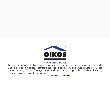
Grupo Empresarial Oikos S.A.S basa su experiencia en el sector finca raíz con cada
una de sus unidades estratégicas de negocio: Oikos Constructora, Oikos
Inmobiliaria y Oikos Storage; aportando calidad, compromiso, sostenibilidad y
crecimiento al desarrollo del país.
CANALES DE ATENCIÓN