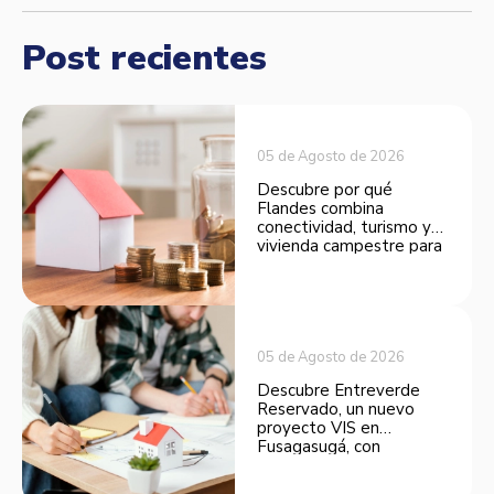
Post recientes
05 de Agosto de 2026
Descubre por qué
Flandes combina
conectividad, turismo y
vivienda campestre para
convertirse en una
opción atractiva de
inversión.
05 de Agosto de 2026
Descubre Entreverde
Reservado, un nuevo
proyecto VIS en
Fusagasugá, con
espacios funcionales y
opciones de financiación.