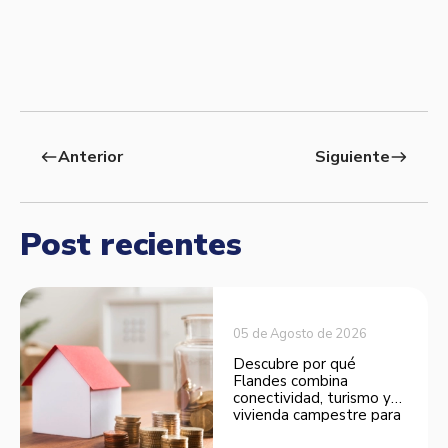
Anterior
Siguiente
west
east
Post recientes
05 de Agosto de 2026
Descubre por qué
Flandes combina
conectividad, turismo y
vivienda campestre para
convertirse en una