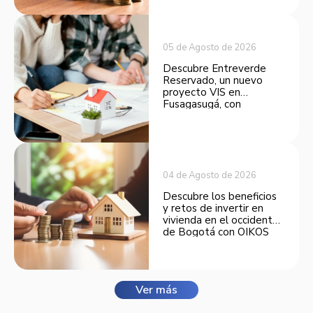
opción atractiva de
inversión.
05 de Agosto de 2026
Descubre Entreverde
Reservado, un nuevo
proyecto VIS en
Fusagasugá, con
espacios funcionales y
opciones de financiación.
04 de Agosto de 2026
Descubre los beneficios
y retos de invertir en
vivienda en el occidente
de Bogotá con OIKOS
Balmora.
Ver más