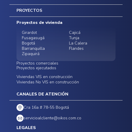
Inicio
PROYECTOS
Mapa del sitio
Postventas
Proyectos de vivienda
Contratación Directa
Noticias
Girardot
Cajicá
Fusagasugá
Tunja
Bogotá
La Calera
Barranquilla
Flandes
Zipaquirá
Proyectos comerciales
Proyectos ejecutados
Bodegas - ALMAX
Locales comerciales -
Viviendas VIS en construcción
Conoce nuestros
Funza
Infinitum Zentral
Viviendas No VIS en construcción
proyectos ejecutados
Bodegas - ALMAX
Centro Comercial
Malambo
Calera Gardens
CANALES DE ATENCIÓN
Cra 16a # 78-55 Bogotá
servicioalcliente@oikos.com.co
LEGALES