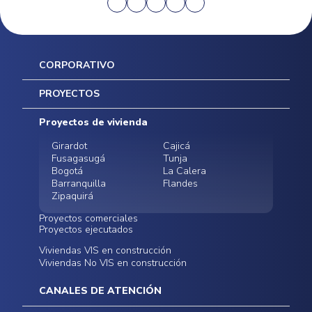
CORPORATIVO
Inicio
PROYECTOS
Mapa del sitio
Postventas
Proyectos de vivienda
Contratación Directa
Noticias
Girardot
Cajicá
Fusagasugá
Tunja
Bogotá
La Calera
Barranquilla
Flandes
Zipaquirá
Proyectos comerciales
Proyectos ejecutados
Bodegas - ALMAX
Locales comerciales -
Viviendas VIS en construcción
Conoce nuestros
Funza
Infinitum Zentral
Viviendas No VIS en construcción
proyectos ejecutados
Bodegas - ALMAX
Centro Comercial
Malambo
Calera Gardens
CANALES DE ATENCIÓN