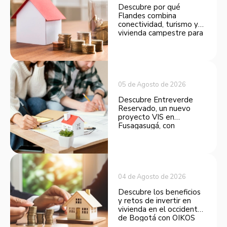
Descubre por qué
Flandes combina
conectividad, turismo y
vivienda campestre para
convertirse en una
opción atractiva de
inversión.
05 de Agosto de 2026
Descubre Entreverde
Reservado, un nuevo
proyecto VIS en
Fusagasugá, con
espacios funcionales y
opciones de financiación.
04 de Agosto de 2026
Descubre los beneficios
y retos de invertir en
vivienda en el occidente
de Bogotá con OIKOS
Balmora.