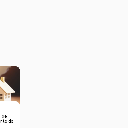
s de
dente de