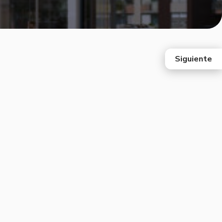
Siguiente
east