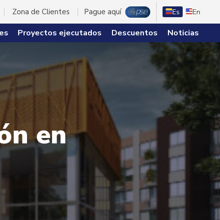
Zona de Clientes
Pague aquí
Es
En
es
Proyectos ejecutados
Descuentos
Noticias
ón en