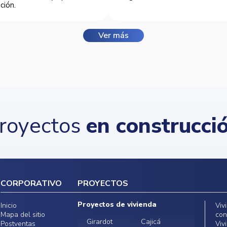
ción.
Ver más
royectos
en construcci
CORPORATIVO
PROYECTOS
Proyectos de vivienda
Inicio
Viv
Mapa del sitio
con
Girardot
Cajicá
Postventas
Viv