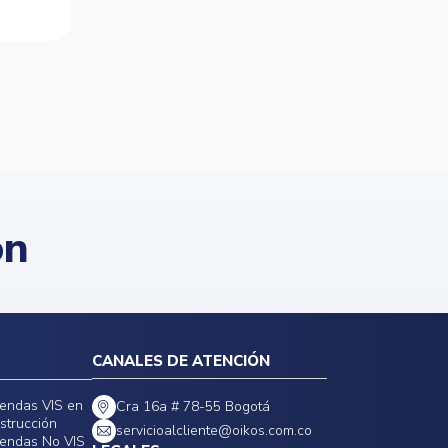
ón
CANALES DE ATENCIÓN
iendas VIS en
Cra 16a # 78-55 Bogotá
strucción
servicioalcliente@oikos.com.co
iendas No VIS