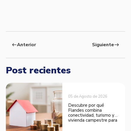
Anterior
Siguiente
west
east
Post recientes
05 de Agosto de 2026
Descubre por qué
Flandes combina
conectividad, turismo y
vivienda campestre para
convertirse en una
opción atractiva de