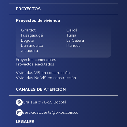
Inicio
PROYECTOS
Mapa del sitio
Postventas
Proyectos de vivienda
Contratación Directa
Noticias
Girardot
Cajicá
Fusagasugá
Tunja
Bogotá
La Calera
Barranquilla
Flandes
Zipaquirá
Proyectos comerciales
Proyectos ejecutados
Bodegas - ALMAX
Locales comerciales -
Viviendas VIS en construcción
Conoce nuestros
Funza
Infinitum Zentral
Viviendas No VIS en construcción
proyectos ejecutados
Bodegas - ALMAX
Centro Comercial
Malambo
Calera Gardens
CANALES DE ATENCIÓN
Cra 16a # 78-55 Bogotá
servicioalcliente@oikos.com.co
LEGALES