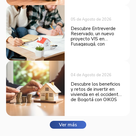
inversión.
05 de Agosto de 2026
Descubre Entreverde
Reservado, un nuevo
proyecto VIS en
Fusagasugá, con
espacios funcionales y
opciones de financiación.
04 de Agosto de 2026
Descubre los beneficios
y retos de invertir en
vivienda en el occidente
de Bogotá con OIKOS
Balmora.
Ver más