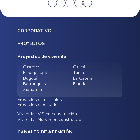
CORPORATIVO
Inicio
PROYECTOS
Mapa del sitio
Postventas
Proyectos de vivienda
Contratación Directa
Noticias
Girardot
Cajicá
Fusagasugá
Tunja
Bogotá
La Calera
Barranquilla
Flandes
Zipaquirá
Proyectos comerciales
Proyectos ejecutados
Bodegas - ALMAX
Locales comerciales -
Viviendas VIS en construcción
Conoce nuestros
Funza
Infinitum Zentral
Viviendas No VIS en construcción
proyectos ejecutados
Bodegas - ALMAX
Centro Comercial
Malambo
Calera Gardens
CANALES DE ATENCIÓN