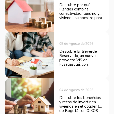
Descubre por qué
Flandes combina
conectividad, turismo y
vivienda campestre para
convertirse en una
opción atractiva de
inversión.
05 de Agosto de 2026
Descubre Entreverde
Reservado, un nuevo
proyecto VIS en
Fusagasugá, con
espacios funcionales y
opciones de financiación.
04 de Agosto de 2026
Descubre los beneficios
y retos de invertir en
vivienda en el occidente
de Bogotá con OIKOS