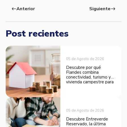
Anterior
Siguiente
west
east
Post recientes
05 de Agosto de 2026
Descubre por qué
Flandes combina
conectividad, turismo y
vivienda campestre para
convertirse en una
opción atractiva de
inversión.
05 de Agosto de 2026
Descubre Entreverde
Reservado, la última