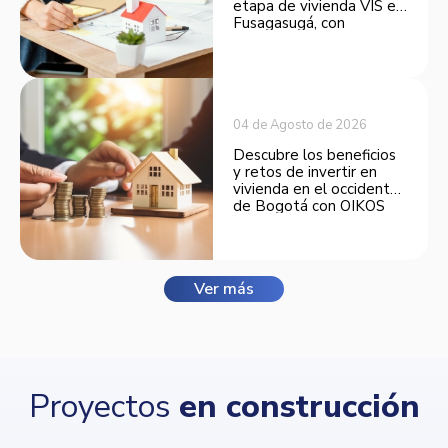
etapa de vivienda VIS en
Fusagasugá, con
espacios funcionales y
opciones de financiación.
04 de Agosto de 2026
Descubre los beneficios
y retos de invertir en
vivienda en el occidente
de Bogotá con OIKOS
Balmora.
Ver más
Proyectos
en construcción