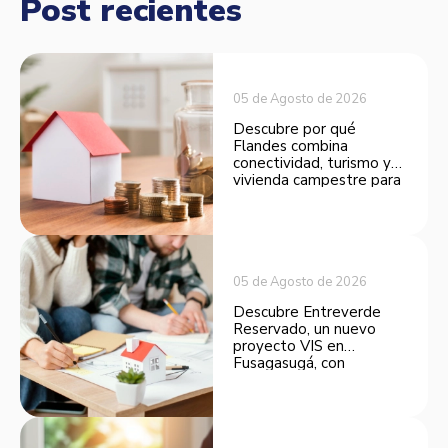
Post recientes
05 de Agosto de 2026
Descubre por qué
Flandes combina
conectividad, turismo y
vivienda campestre para
convertirse en una
opción atractiva de
inversión.
05 de Agosto de 2026
Descubre Entreverde
Reservado, un nuevo
proyecto VIS en
Fusagasugá, con
espacios funcionales y
opciones de financiación.