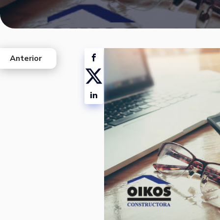
Anterior
west