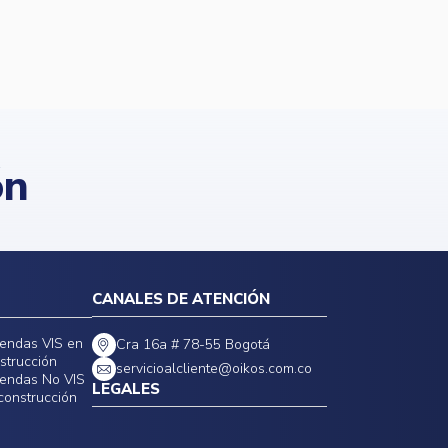
ón
CANALES DE ATENCIÓN
iendas VIS en
Cra 16a # 78-55 Bogotá
strucción
servicioalcliente@oikos.com.co
iendas No VIS
LEGALES
construcción
Políticas de privacidad