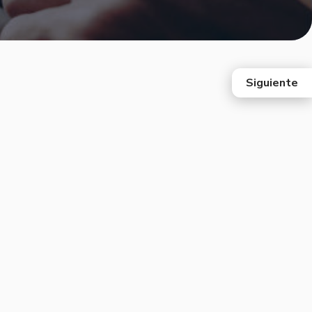
Siguiente
east