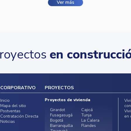
Ver más
royectos
en construcci
CORPORATIVO
PROYECTOS
Proyectos de vivienda
Inicio
Viv
Mapa del sitio
con
Girardot
Cajicá
Postventas
Viv
Fusagasugá
Tunja
Contratación Directa
en 
Bogotá
La Calera
Noticias
Barranquilla
Flandes
Zipaquirá