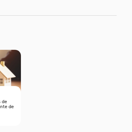
s de
dente de