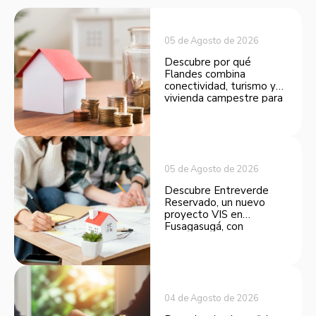
05 de Agosto de 2026
Descubre por qué
Flandes combina
conectividad, turismo y
vivienda campestre para
convertirse en una
opción atractiva de
inversión.
05 de Agosto de 2026
Descubre Entreverde
Reservado, un nuevo
proyecto VIS en
Fusagasugá, con
espacios funcionales y
opciones de financiación.
04 de Agosto de 2026