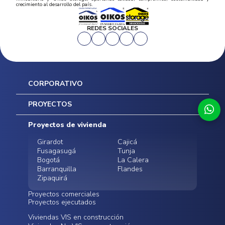
crecimiento al desarrollo del país.
REDES SOCIALES
CORPORATIVO
Inicio
PROYECTOS
Mapa del sitio
Postventas
Proyectos de vivienda
Contratación Directa
Noticias
Girardot
Cajicá
Fusagasugá
Tunja
Bogotá
La Calera
Barranquilla
Flandes
Zipaquirá
Proyectos comerciales
Proyectos ejecutados
Bodegas - ALMAX
Locales comerciales -
Viviendas VIS en construcción
Conoce nuestros
Funza
Infinitum Zentral