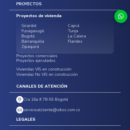
Inicio
PROYECTOS
Mapa del sitio
Postventas
Proyectos de vivienda
Contratación Directa
Noticias
Girardot
Cajicá
Fusagasugá
Tunja
Bogotá
La Calera
Barranquilla
Flandes
Zipaquirá
Proyectos comerciales
Proyectos ejecutados
Bodegas - ALMAX
Locales comerciales -
Viviendas VIS en construcción
Conoce nuestros
Funza
Infinitum Zentral
Viviendas No VIS en construcción
proyectos ejecutados
Bodegas - ALMAX
Centro Comercial
Malambo
Calera Gardens
CANALES DE ATENCIÓN
Cra 16a # 78-55 Bogotá
servicioalcliente@oikos.com.co
LEGALES