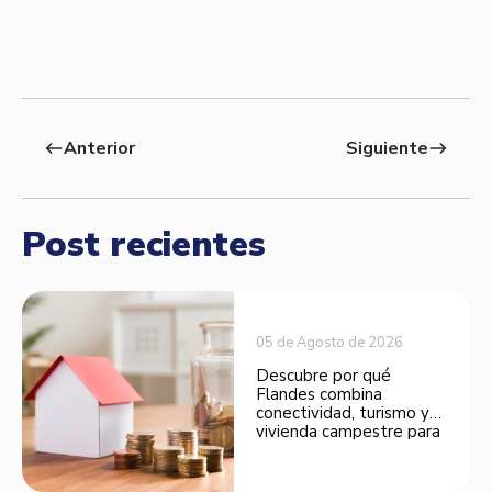
Anterior
Siguiente
west
east
Post recientes
05 de Agosto de 2026
Descubre por qué
Flandes combina
conectividad, turismo y
vivienda campestre para
convertirse en una
opción atractiva de
inversión.