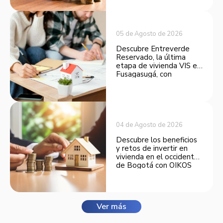
opción atractiva de
inversión.
05 de Agosto de 2026
Descubre Entreverde
Reservado, la última
etapa de vivienda VIS en
Fusagasugá, con
espacios funcionales y
opciones de financiación.
04 de Agosto de 2026
Descubre los beneficios
y retos de invertir en
vivienda en el occidente
de Bogotá con OIKOS
Balmora.
Ver más