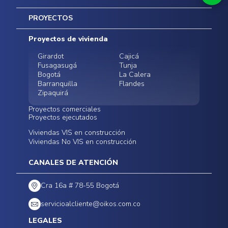
Inicio
PROYECTOS
Mapa del sitio
Postventas
Proyectos de vivienda
Contratación Directa
Noticias
Girardot
Cajicá
Fusagasugá
Tunja
Bogotá
La Calera
Barranquilla
Flandes
Zipaquirá
Proyectos comerciales
Proyectos ejecutados
Bodegas - ALMAX
Locales comerciales -
Viviendas VIS en construcción
Conoce nuestros
Funza
Infinitum Zentral
Viviendas No VIS en construcción
proyectos ejecutados
Bodegas - ALMAX
Centro Comercial
Malambo
Calera Gardens
CANALES DE ATENCIÓN
Cra 16a # 78-55 Bogotá
servicioalcliente@oikos.com.co
LEGALES