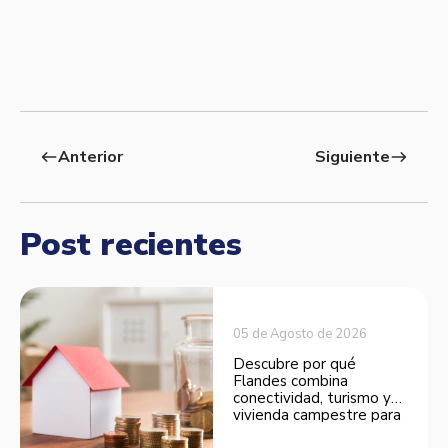
Anterior
Siguiente
west
east
Post recientes
05 de Agosto de 2026
Descubre por qué
Flandes combina
conectividad, turismo y
vivienda campestre para
convertirse en una