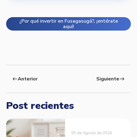
¿Por qué invertir en Fusagasugá?, ¡entérate
aquí!
Anterior
Siguiente
west
east
Post recientes
05 de Agosto de 2026