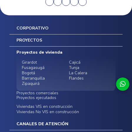
CORPORATIVO
Inicio
PROYECTOS
Mapa del sitio
Postventas
Proyectos de vivienda
Contratación Directa
Noticias
Girardot
Cajicá
Fusagasugá
Tunja
Bogotá
La Calera
Barranquilla
Flandes
Zipaquirá
Proyectos comerciales
Proyectos ejecutados
Bodegas - ALMAX
Locales comerciales -
Viviendas VIS en construcción
Conoce nuestros
Funza
Infinitum Zentral
Viviendas No VIS en construcción
proyectos ejecutados
Bodegas - ALMAX
Centro Comercial
Malambo
Calera Gardens
CANALES DE ATENCIÓN