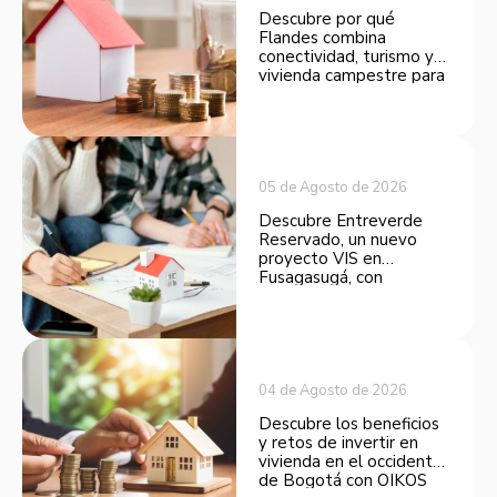
Descubre por qué
Flandes combina
conectividad, turismo y
vivienda campestre para
convertirse en una
opción atractiva de
inversión.
05 de Agosto de 2026
Descubre Entreverde
Reservado, un nuevo
proyecto VIS en
Fusagasugá, con
espacios funcionales y
opciones de financiación.
04 de Agosto de 2026
Descubre los beneficios
y retos de invertir en
vivienda en el occidente
de Bogotá con OIKOS