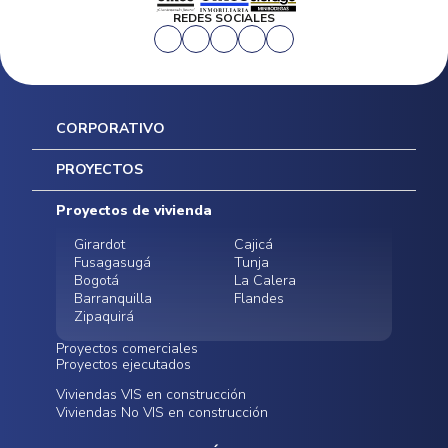
REDES SOCIALES
CORPORATIVO
Inicio
PROYECTOS
Mapa del sitio
Postventas
Proyectos de vivienda
Contratación Directa
Noticias
Girardot
Cajicá
Fusagasugá
Tunja
Bogotá
La Calera
Barranquilla
Flandes
Zipaquirá
Proyectos comerciales
Proyectos ejecutados
Bodegas - ALMAX
Locales comerciales -
Viviendas VIS en construcción
Conoce nuestros
Funza
Infinitum Zentral
Viviendas No VIS en construcción
proyectos ejecutados
Bodegas - ALMAX
Centro Comercial
Malambo
Calera Gardens