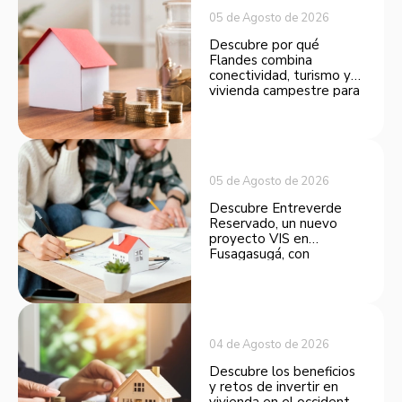
05 de Agosto de 2026
Descubre por qué
Flandes combina
conectividad, turismo y
vivienda campestre para
convertirse en una
opción atractiva de
inversión.
05 de Agosto de 2026
Descubre Entreverde
Reservado, un nuevo
proyecto VIS en
Fusagasugá, con
espacios funcionales y
opciones de financiación.
04 de Agosto de 2026
Descubre los beneficios
y retos de invertir en