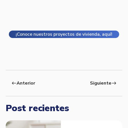
¡Conoce nuestros proyectos de vivienda, aquí!
Anterior
Siguiente
west
east
Post recientes