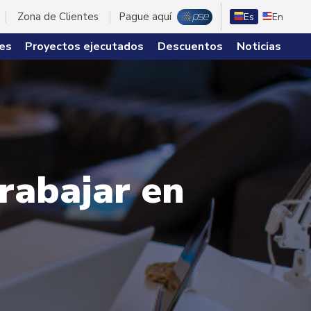
Zona de Clientes
Pague aquí
Es
En
es
Proyectos ejecutados
Descuentos
Noticias
trabajar en