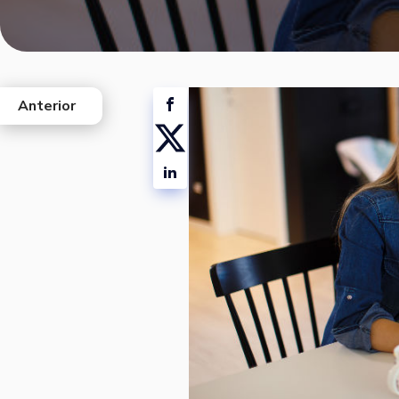
Anterior
west