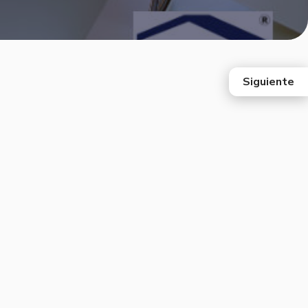
Siguiente
east