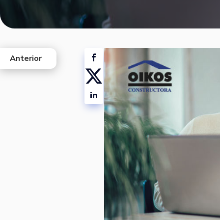
Anterior
west