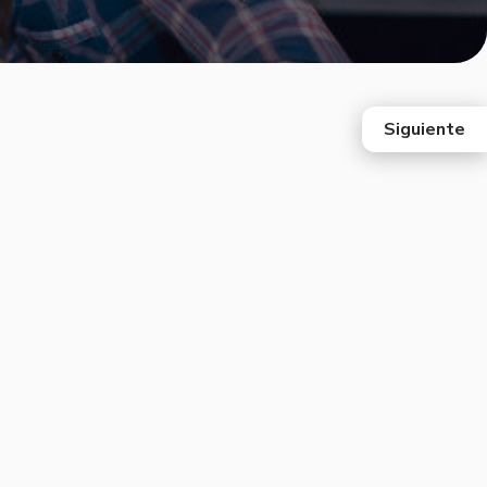
Siguiente
east