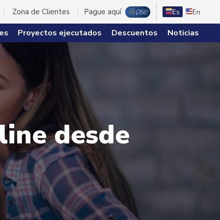
Zona de Clientes
Pague aquí
Es
En
es
Proyectos ejecutados
Descuentos
Noticias
line desde