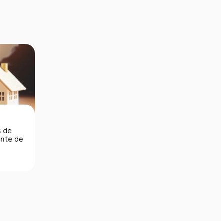
s de
dente de