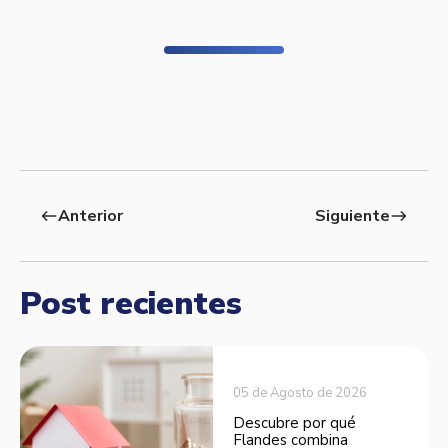
Anterior
Siguiente
west
east
Post recientes
05 de Agosto de 2026
Descubre por qué
Flandes combina