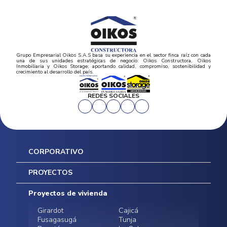
Grupo Empresarial Oikos S.A.S basa su experiencia en el sector finca raíz con cada
una de sus unidades estratégicas de negocio: Oikos Constructora, Oikos
Inmobiliaria y Oikos Storage; aportando calidad, compromiso, sostenibilidad y
crecimiento al desarrollo del país.
REDES SOCIALES
CORPORATIVO
Inicio
PROYECTOS
Mapa del sitio
Postventas
Proyectos de vivienda
Contratación Directa
Noticias
Girardot
Cajicá
Fusagasugá
Tunja