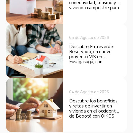
conectividad, turismo y
vivienda campestre para
convertirse en una
opción atractiva de
inversión.
05 de Agosto de 2026
Descubre Entreverde
Reservado, un nuevo
proyecto VIS en
Fusagasugá, con
espacios funcionales y
opciones de financiación.
04 de Agosto de 2026
Descubre los beneficios
y retos de invertir en
vivienda en el occidente
de Bogotá con OIKOS
Balmora.