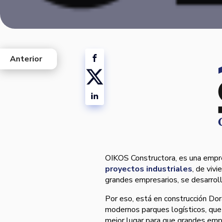
Anterior
west
OIKOS Constructora, es una empres
proyectos industriales
, de viv
grandes empresarios, se desarroll
Por eso, está en construcción Do
modernos parques logí­sticos, que 
mejor lugar para que grandes empr