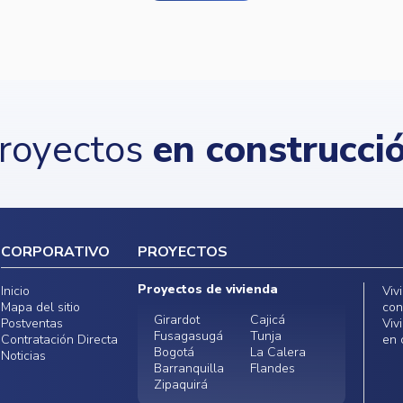
royectos
en construcci
CORPORATIVO
PROYECTOS
Proyectos de vivienda
Inicio
Viv
Mapa del sitio
con
Girardot
Cajicá
Postventas
Viv
Fusagasugá
Tunja
Contratación Directa
en 
Bogotá
La Calera
Noticias
Barranquilla
Flandes
Zipaquirá