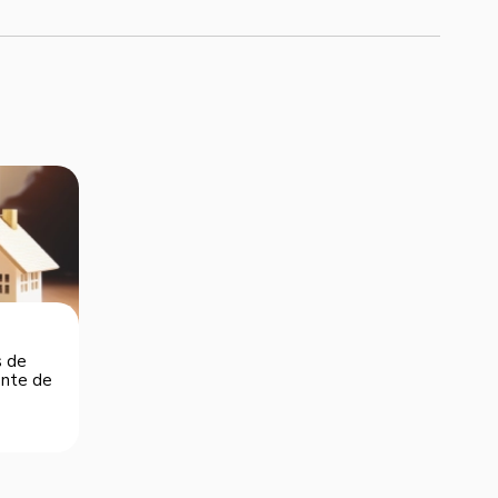
s de
dente de