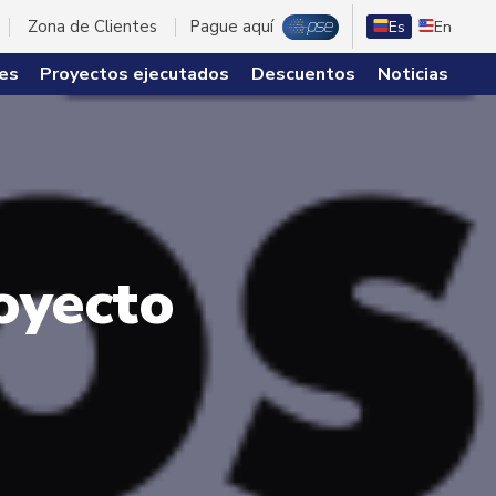
Zona de Clientes
Pague aquí
Es
En
es
Proyectos ejecutados
Descuentos
Noticias
oyecto