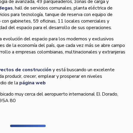
ogí­a de avanzada, 49 parqueaderos, zonas de carga y
degas
, hall de servicios comunales, planta eléctrica de
rvicios para tecnologí­a, tanque de reserva con equipo de
o con gabinetes, 59 oficinas, 11 locales comerciales y
idad del espacio para el desarrollo de sus operaciones.
a evolución del espacio para los modernos y exclusivos
tes de la economí­a del paí­s, que cada vez más se abre campo
rrollo a empresas colombianas, multinacionales y extranjeras
yectos de construcción
y está buscando un excelente
 producir, crecer, emplear y prosperar en niveles
dio de la
página web
bicado muy cerca del aeropuerto internacional El Dorado,
# 95A 80