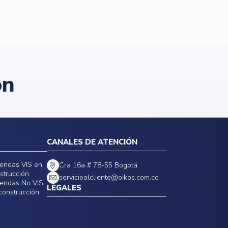
ón
CANALES DE ATENCIÓN
iendas VIS en
Cra 16a # 78-55 Bogotá
strucción
servicioalcliente@oikos.com.co
iendas No VIS
LEGALES
construcción
Políticas de privacidad
Política de precios, tarifas y