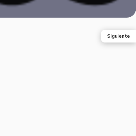
Siguiente
east