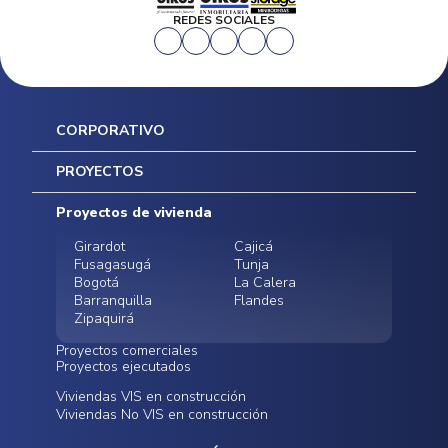
REDES SOCIALES
CORPORATIVO
Inicio
PROYECTOS
Mapa del sitio
Postventas
Proyectos de vivienda
Contratación Directa
Noticias
Girardot
Cajicá
Fusagasugá
Tunja
Bogotá
La Calera
Barranquilla
Flandes
Zipaquirá
Proyectos comerciales
Proyectos ejecutados
Bodegas - ALMAX
Locales comerciales -
Viviendas VIS en construcción
Conoce nuestros
Funza
Infinitum Zentral
Viviendas No VIS en construcción
proyectos ejecutados
Bodegas - ALMAX
Centro Comercial
Malambo
Calera Gardens