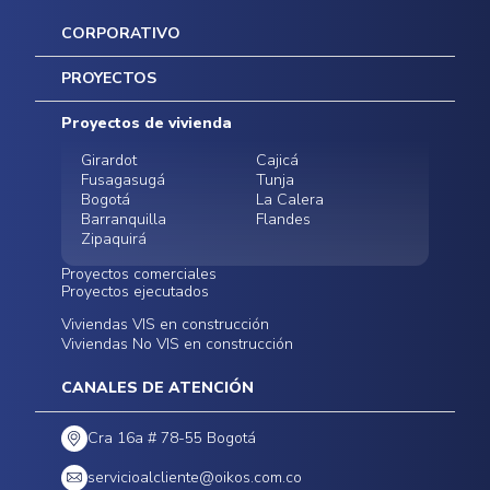
CORPORATIVO
Inicio
PROYECTOS
Mapa del sitio
Postventas
Proyectos de vivienda
Contratación Directa
Noticias
Girardot
Cajicá
Fusagasugá
Tunja
Bogotá
La Calera
Barranquilla
Flandes
Zipaquirá
Proyectos comerciales
Proyectos ejecutados
Bodegas - ALMAX
Locales comerciales -
Viviendas VIS en construcción
Conoce nuestros
Funza
Infinitum Zentral
Viviendas No VIS en construcción
proyectos ejecutados
Bodegas - ALMAX
Centro Comercial
Malambo
Calera Gardens
CANALES DE ATENCIÓN
Cra 16a # 78-55 Bogotá
servicioalcliente@oikos.com.co