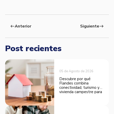
Anterior
Siguiente
west
east
Post recientes
05 de Agosto de 2026
Descubre por qué
Flandes combina
conectividad, turismo y
vivienda campestre para
convertirse en una
opción atractiva de
inversión.