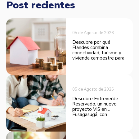
Post recientes
05 de Agosto de 2026
Descubre por qué
Flandes combina
conectividad, turismo y
vivienda campestre para
convertirse en una
opción atractiva de
inversión.
05 de Agosto de 2026
Descubre Entreverde
Reservado, un nuevo
proyecto VIS en
Fusagasugá, con
espacios funcionales y
opciones de financiación.