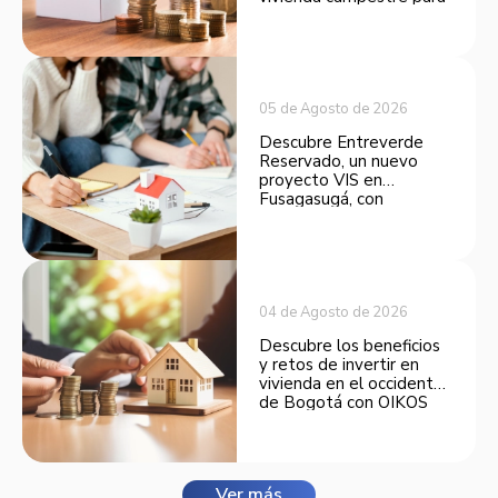
convertirse en una
opción atractiva de
inversión.
05 de Agosto de 2026
Descubre Entreverde
Reservado, un nuevo
proyecto VIS en
Fusagasugá, con
espacios funcionales y
opciones de financiación.
04 de Agosto de 2026
Descubre los beneficios
y retos de invertir en
vivienda en el occidente
de Bogotá con OIKOS
Balmora.
Ver más