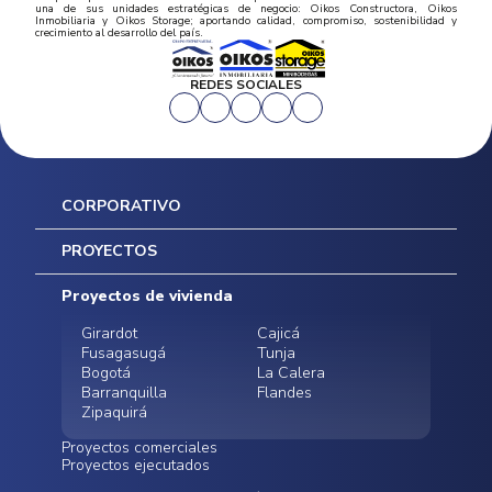
una de sus unidades estratégicas de negocio: Oikos Constructora, Oikos
Inmobiliaria y Oikos Storage; aportando calidad, compromiso, sostenibilidad y
crecimiento al desarrollo del país.
REDES SOCIALES
CORPORATIVO
Inicio
PROYECTOS
Mapa del sitio
Postventas
Proyectos de vivienda
Contratación Directa
Noticias
Girardot
Cajicá
Fusagasugá
Tunja
Bogotá
La Calera
Barranquilla
Flandes
Zipaquirá
Proyectos comerciales
Proyectos ejecutados
Bodegas - ALMAX
Locales comerciales -