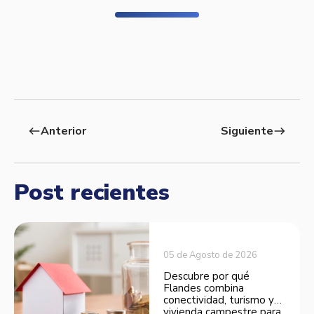
Anterior
Siguiente
west
east
Post recientes
05 de Agosto de 2026
Descubre por qué
Flandes combina
conectividad, turismo y
vivienda campestre para