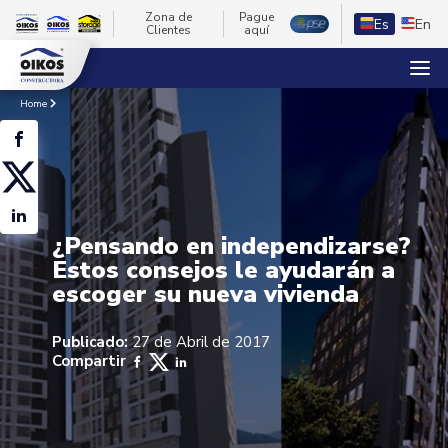
Zona de
Pague
Es
En
Clientes
aquí
Home
¿Pensando en independizarse?
Estos consejos le ayudarán a
escoger su nueva vivienda
Publicado:
27 de Abril de 2017
Compartir