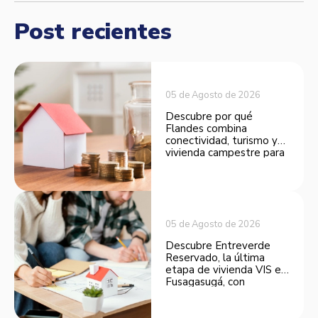
Post recientes
05 de Agosto de 2026
Descubre por qué
Flandes combina
conectividad, turismo y
vivienda campestre para
convertirse en una
opción atractiva de
inversión.
05 de Agosto de 2026
Descubre Entreverde
Reservado, la última
etapa de vivienda VIS en
Fusagasugá, con
espacios funcionales y
opciones de financiación.