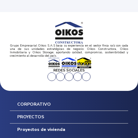
Grupo Empresarial Oikos S.A.S basa su experiencia en el sector finca raíz con cada
una de sus unidades estratégicas de negocio: Oikos Constructora, Oikos
Inmobiliaria y Oikos Storage; aportando calidad, compromiso, sostenibilidad y
crecimiento al desarrollo del país.
REDES SOCIALES
CORPORATIVO
Inicio
PROYECTOS
Mapa del sitio
Postventas
Proyectos de vivienda
Contratación Directa