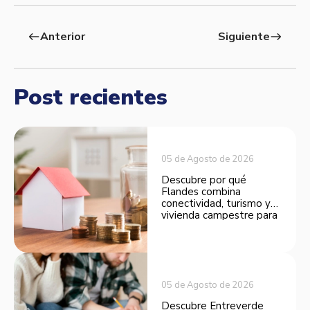
Anterior
Siguiente
west
east
Post recientes
05 de Agosto de 2026
Descubre por qué
Flandes combina
conectividad, turismo y
vivienda campestre para
convertirse en una
opción atractiva de
inversión.
05 de Agosto de 2026
Descubre Entreverde