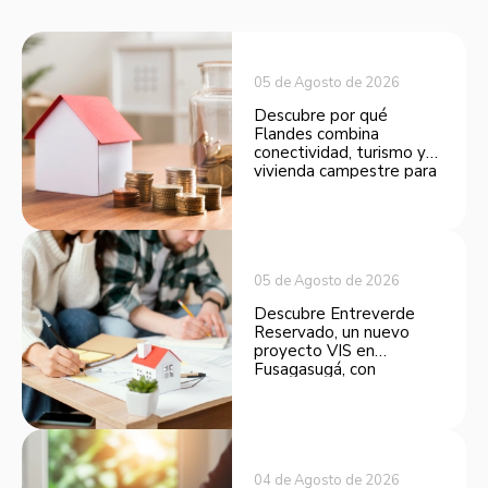
05 de Agosto de 2026
Descubre por qué
Flandes combina
conectividad, turismo y
vivienda campestre para
convertirse en una
opción atractiva de
inversión.
05 de Agosto de 2026
Descubre Entreverde
Reservado, un nuevo
proyecto VIS en
Fusagasugá, con
espacios funcionales y
opciones de financiación.
04 de Agosto de 2026