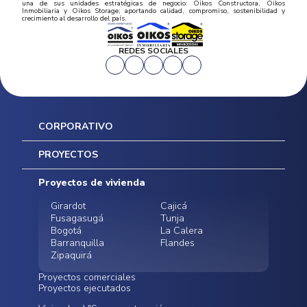
una de sus unidades estratégicas de negocio: Oikos Constructora, Oikos
Inmobiliaria y Oikos Storage; aportando calidad, compromiso, sostenibilidad y
crecimiento al desarrollo del país.
REDES SOCIALES
CORPORATIVO
Inicio
PROYECTOS
Mapa del sitio
Postventas
Proyectos de vivienda
Contratación Directa
Noticias
Girardot
Cajicá
Fusagasugá
Tunja
Bogotá
La Calera
Barranquilla
Flandes
Zipaquirá
Proyectos comerciales
Proyectos ejecutados
Bodegas - ALMAX
Locales comerciales -