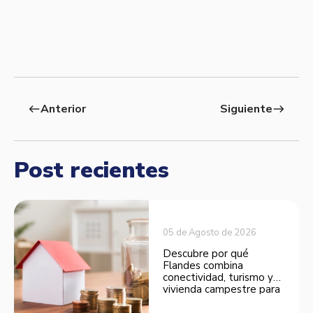
Anterior
Siguiente
west
east
Post recientes
05 de Agosto de 2026
Descubre por qué
Flandes combina
conectividad, turismo y
vivienda campestre para
convertirse en una
opción atractiva de