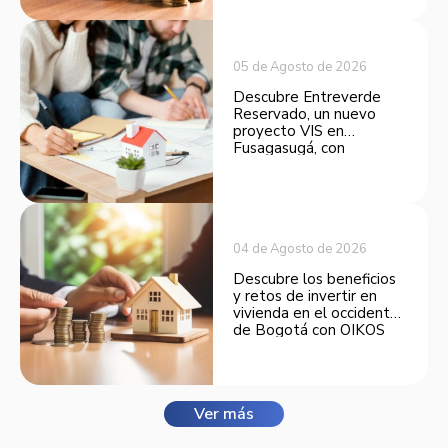
inversión.
05 de Agosto de 2026
Descubre Entreverde
Reservado, un nuevo
proyecto VIS en
Fusagasugá, con
espacios funcionales y
opciones de financiación.
04 de Agosto de 2026
Descubre los beneficios
y retos de invertir en
vivienda en el occidente
de Bogotá con OIKOS
Balmora.
Ver más