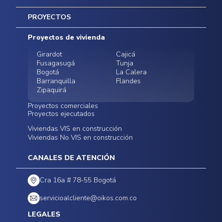
Inicio
PROYECTOS
Mapa del sitio
Postventas
Proyectos de vivienda
Contratación Directa
Noticias
Girardot
Cajicá
Fusagasugá
Tunja
Bogotá
La Calera
Barranquilla
Flandes
Zipaquirá
Proyectos comerciales
Proyectos ejecutados
Bodegas - ALMAX
Locales comerciales -
Viviendas VIS en construcción
Conoce nuestros
Funza
Infinitum Zentral
Viviendas No VIS en construcción
proyectos ejecutados
Bodegas - ALMAX
Centro Comercial
Malambo
Calera Gardens
CANALES DE ATENCIÓN
Cra 16a # 78-55 Bogotá
servicioalcliente@oikos.com.co
LEGALES