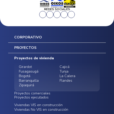
REDES SOCIALES
CORPORATIVO
Inicio
PROYECTOS
Mapa del sitio
Postventas
Proyectos de vivienda
Contratación Directa
Noticias
Girardot
Cajicá
Fusagasugá
Tunja
Bogotá
La Calera
Barranquilla
Flandes
Zipaquirá
Proyectos comerciales
Proyectos ejecutados
Bodegas - ALMAX
Locales comerciales -
Viviendas VIS en construcción
Conoce nuestros
Funza
Infinitum Zentral
Viviendas No VIS en construcción
proyectos ejecutados
Bodegas - ALMAX
Centro Comercial