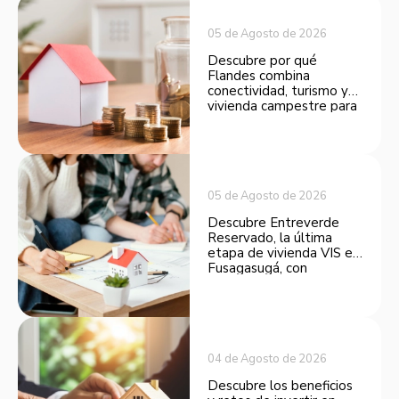
05 de Agosto de 2026
Descubre por qué
Flandes combina
conectividad, turismo y
vivienda campestre para
convertirse en una
opción atractiva de
inversión.
05 de Agosto de 2026
Descubre Entreverde
Reservado, la última
etapa de vivienda VIS en
Fusagasugá, con
espacios funcionales y
opciones de financiación.
04 de Agosto de 2026
Descubre los beneficios