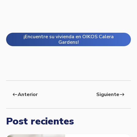
¡Encuentre su vivienda en OIKOS Calera
Gardens!
Anterior
Siguiente
west
east
Post recientes