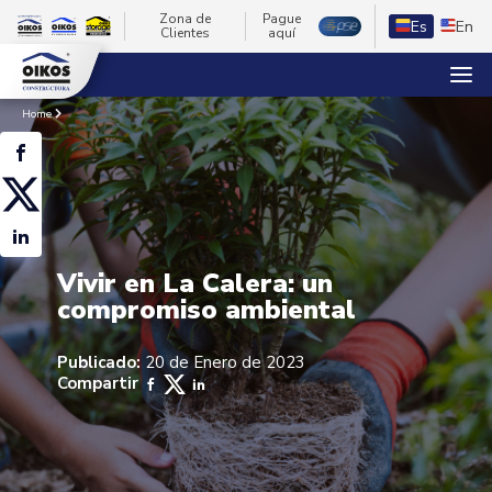
Zona de
Pague
Es
En
Clientes
aquí
Home
Vivir en La Calera: un
compromiso ambiental
Publicado:
20 de Enero de 2023
Compartir