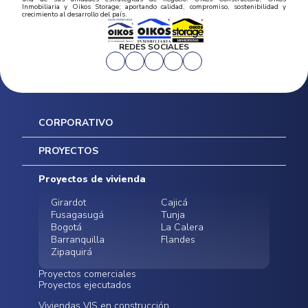
Inmobiliaria y Oikos Storage; aportando calidad, compromiso, sostenibilidad y
crecimiento al desarrollo del país.
REDES SOCIALES
CORPORATIVO
Inicio
PROYECTOS
Mapa del sitio
Postventas
Proyectos de vivienda
Contratación Directa
Noticias
Girardot
Cajicá
Fusagasugá
Tunja
Bogotá
La Calera
Barranquilla
Flandes
Zipaquirá
Proyectos comerciales
Proyectos ejecutados
Bodegas - ALMAX
Locales comerciales -
Viviendas VIS en construcción