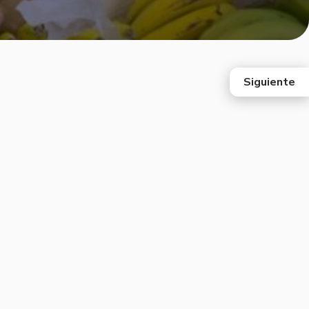
Siguiente
east