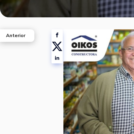
Anterior
west