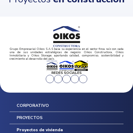
Grupo Empresarial Oikos S.A.S basa su experiencia en el sector finca raíz con cada
una de sus unidades estratégicas de negocio: Oikos Constructora, Oikos
Inmobiliaria y Oikos Storage; aportando calidad, compromiso, sostenibilidad y
crecimiento al desarrollo del país.
REDES SOCIALES
CORPORATIVO
Inicio
PROYECTOS
Mapa del sitio
Postventas
Proyectos de vivienda