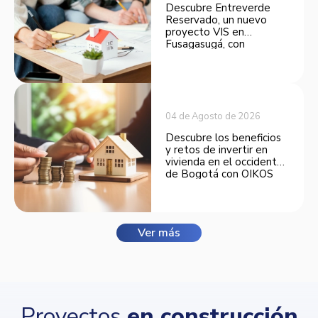
Descubre Entreverde
Reservado, un nuevo
proyecto VIS en
Fusagasugá, con
espacios funcionales y
opciones de financiación.
04 de Agosto de 2026
Descubre los beneficios
y retos de invertir en
vivienda en el occidente
de Bogotá con OIKOS
Balmora.
Ver más
Proyectos
en construcción