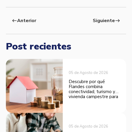
Anterior
Siguiente
west
east
Post recientes
05 de Agosto de 2026
Descubre por qué
Flandes combina
conectividad, turismo y
vivienda campestre para
convertirse en una
opción atractiva de
inversión.
05 de Agosto de 2026