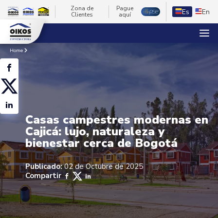
Zona de
Pague
Es
En
Clientes
aquí
Home
Casas campestres modernas en
Cajicá: lujo, naturaleza y
bienestar cerca de Bogotá
Publicado:
02 de Octubre de 2025
Compartir