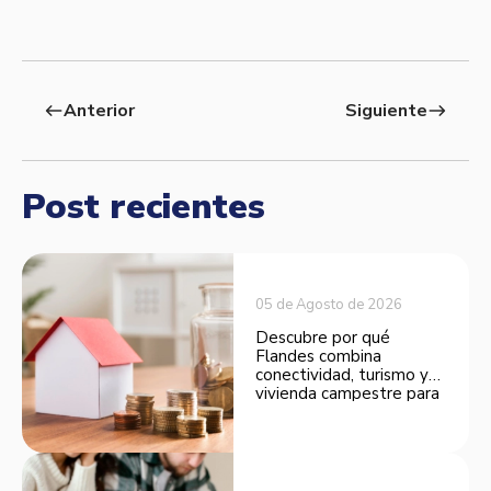
Anterior
Siguiente
west
east
Post recientes
05 de Agosto de 2026
Descubre por qué
Flandes combina
conectividad, turismo y
vivienda campestre para
convertirse en una
opción atractiva de
inversión.