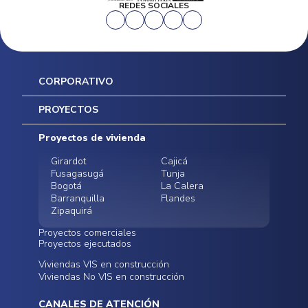
REDES SOCIALES
CORPORATIVO
Inicio
PROYECTOS
Mapa del sitio
Postventas
Proyectos de vivienda
Contratación Directa
Noticias
Girardot
Cajicá
Fusagasugá
Tunja
Bogotá
La Calera
Barranquilla
Flandes
Zipaquirá
Proyectos comerciales
Proyectos ejecutados
Bodegas - ALMAX
Locales comerciales -
Viviendas VIS en construcción
Conoce nuestros
Funza
Infinitum Zentral
Viviendas No VIS en construcción
proyectos ejecutados
Bodegas - ALMAX
Centro Comercial
Malambo
Calera Gardens
CANALES DE ATENCIÓN