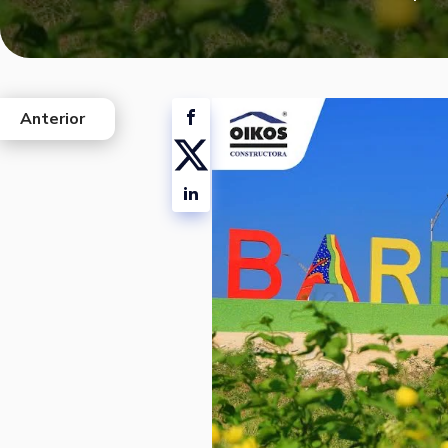
Anterior
west