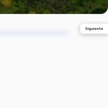
Siguiente
east