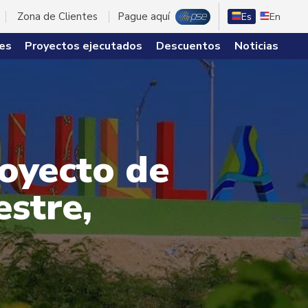
Zona de Clientes
Pague aquí
Es
En
es
Proyectos ejecutados
Descuentos
Noticias
oyecto de
stre,