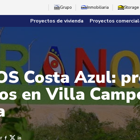
Grupo
Inmobiliaria
Storage
Proyectos de vivienda
Proyectos comercial
S Costa Azul: pr
s en Villa Campe
a
r