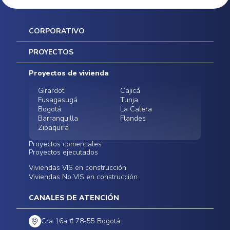
CORPORATIVO
Inicio
PROYECTOS
Mapa del sitio
Postventas
Proyectos de vivienda
Contratación Directa
Noticias
Girardot
Cajicá
Fusagasugá
Tunja
Bogotá
La Calera
Barranquilla
Flandes
Zipaquirá
Proyectos comerciales
Proyectos ejecutados
Bodegas - ALMAX
Locales comerciales -
Viviendas VIS en construcción
Conoce nuestros
Funza
Infinitum Zentral
Viviendas No VIS en construcción
proyectos ejecutados
Bodegas - ALMAX
Centro Comercial
Malambo
Calera Gardens
CANALES DE ATENCIÓN
Cra 16a # 78-55 Bogotá