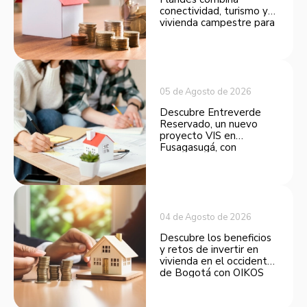
conectividad, turismo y
vivienda campestre para
convertirse en una
opción atractiva de
inversión.
05 de Agosto de 2026
Descubre Entreverde
Reservado, un nuevo
proyecto VIS en
Fusagasugá, con
espacios funcionales y
opciones de financiación.
04 de Agosto de 2026
Descubre los beneficios
y retos de invertir en
vivienda en el occidente
de Bogotá con OIKOS
Balmora.