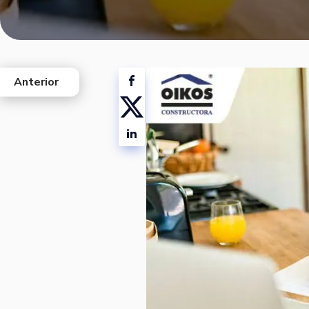
Anterior
west