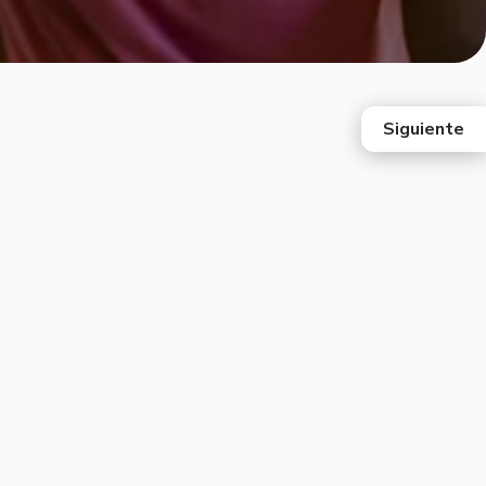
Siguiente
east