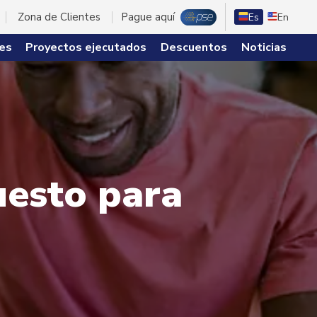
Zona de Clientes
Pague aquí
Es
En
es
Proyectos ejecutados
Descuentos
Noticias
uesto para