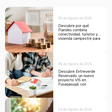
05 de Agosto de 2026
Descubre por qué
Flandes combina
conectividad, turismo y
vivienda campestre para
convertirse en una
opción atractiva de
inversión.
05 de Agosto de 2026
Descubre Entreverde
Reservado, un nuevo
proyecto VIS en
Fusagasugá, con
espacios funcionales y
opciones de financiación.
04 de Agosto de 2026