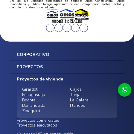
una de sus unidades estratégicas de negocio: Oikos Constructora, Oikos
Inmobiliaria y Oikos Storage; aportando calidad, compromiso, sostenibilidad y
crecimiento al desarrollo del país.
REDES SOCIALES
CORPORATIVO
Inicio
PROYECTOS
Mapa del sitio
Postventas
Proyectos de vivienda
Contratación Directa
Noticias
Girardot
Cajicá
Fusagasugá
Tunja
Bogotá
La Calera
Barranquilla
Flandes
Zipaquirá
Proyectos comerciales
Proyectos ejecutados
Bodegas - ALMAX
Locales comerciales -