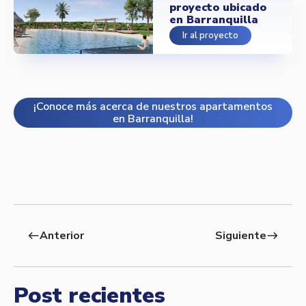
proyecto ubicado
en Barranquilla
Ir al proyecto
¡Conoce más acerca de nuestros apartamentos
en Barranquilla!
Anterior
Siguiente
west
east
Post recientes