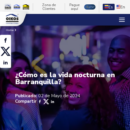
Zona de
Pague
Es
En
Clientes
aquí
Home
¿Cómo es la vida nocturna en
Barranquilla?
Publicado:
02 de Mayo de 2024
Compartir