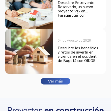
Descubre Entreverde
Reservado, un nuevo
proyecto VIS en
Fusagasugá, con
espacios funcionales y
opciones de financiación.
04 de Agosto de 2026
Descubre los beneficios
y retos de invertir en
vivienda en el occidente
de Bogotá con OIKOS
Balmora.
Ver más
Proyectos
en construcción