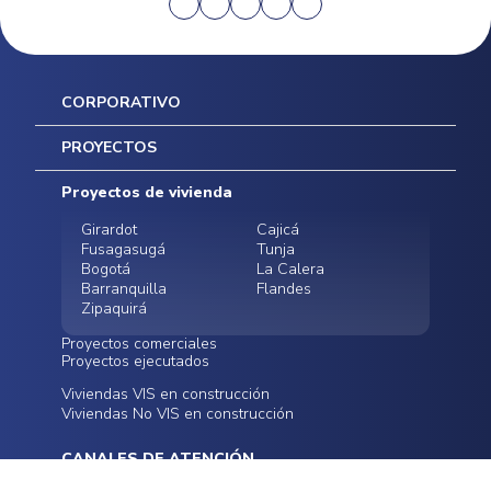
CORPORATIVO
Inicio
PROYECTOS
Mapa del sitio
Postventas
Proyectos de vivienda
Contratación Directa
Noticias
Girardot
Cajicá
Fusagasugá
Tunja
Bogotá
La Calera
Barranquilla
Flandes
Zipaquirá
Proyectos comerciales
Proyectos ejecutados
Bodegas - ALMAX
Locales comerciales -
Viviendas VIS en construcción
Conoce nuestros
Funza
Infinitum Zentral
Viviendas No VIS en construcción
proyectos ejecutados
Bodegas - ALMAX
Centro Comercial
Malambo
Calera Gardens
CANALES DE ATENCIÓN