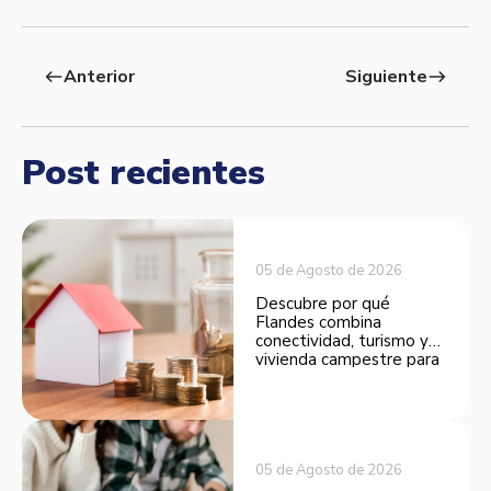
Anterior
Siguiente
west
east
Post recientes
05 de Agosto de 2026
Descubre por qué
Flandes combina
conectividad, turismo y
vivienda campestre para
convertirse en una
opción atractiva de
inversión.
05 de Agosto de 2026