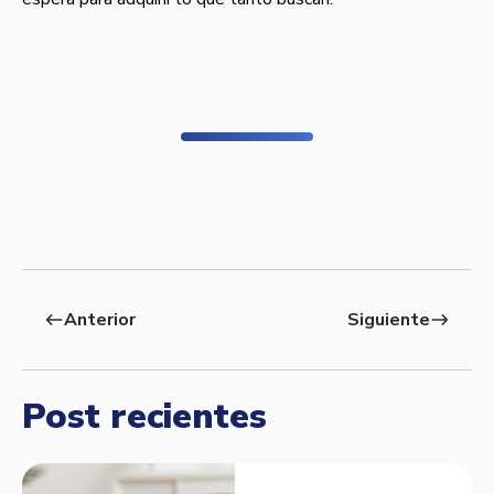
Anterior
Siguiente
west
east
Post recientes