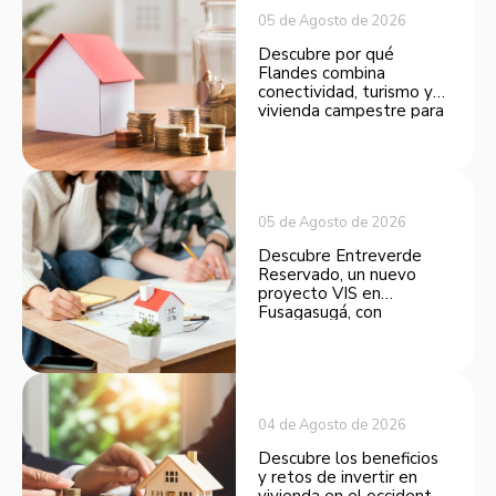
05 de Agosto de 2026
Descubre por qué
Flandes combina
conectividad, turismo y
vivienda campestre para
convertirse en una
opción atractiva de
inversión.
05 de Agosto de 2026
Descubre Entreverde
Reservado, un nuevo
proyecto VIS en
Fusagasugá, con
espacios funcionales y
opciones de financiación.
04 de Agosto de 2026
Descubre los beneficios
y retos de invertir en
vivienda en el occidente