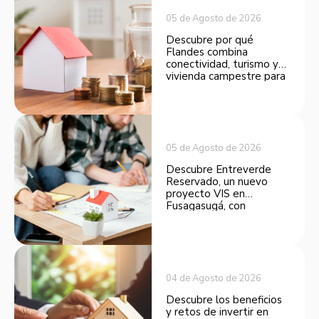
05 de Agosto de 2026
Descubre por qué
Flandes combina
conectividad, turismo y
vivienda campestre para
convertirse en una
opción atractiva de
inversión.
05 de Agosto de 2026
Descubre Entreverde
Reservado, un nuevo
proyecto VIS en
Fusagasugá, con
espacios funcionales y
opciones de financiación.
04 de Agosto de 2026
Descubre los beneficios
y retos de invertir en