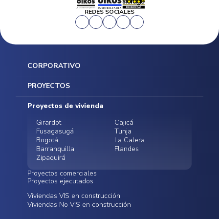
REDES SOCIALES
CORPORATIVO
Inicio
PROYECTOS
Mapa del sitio
Postventas
Proyectos de vivienda
Contratación Directa
Noticias
Girardot
Cajicá
Fusagasugá
Tunja
Bogotá
La Calera
Barranquilla
Flandes
Zipaquirá
Proyectos comerciales
Proyectos ejecutados
Bodegas - ALMAX
Locales comerciales -
Viviendas VIS en construcción
Conoce nuestros
Funza
Infinitum Zentral
Viviendas No VIS en construcción
proyectos ejecutados
Bodegas - ALMAX
Centro Comercial
Malambo
Calera Gardens