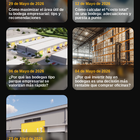
29 de Mayo de 2026
12 de Mayo de 2026
Cómo maximizar el área útil de
Cómo calcular el “costo total”
tu bodega empresarial: tips y
de una bodega: adecuaciones y
recomendaciones
puesta a punto
06 de Mayo de 2026
04 de Mayo de 2026
¿Por qué las bodegas tipo
¿Por qué invertir hoy en
parque empresarial se
bodegas es una decisión más
valorizan más rápido?
rentable que comprar oficinas?
23 de Abril de 2026