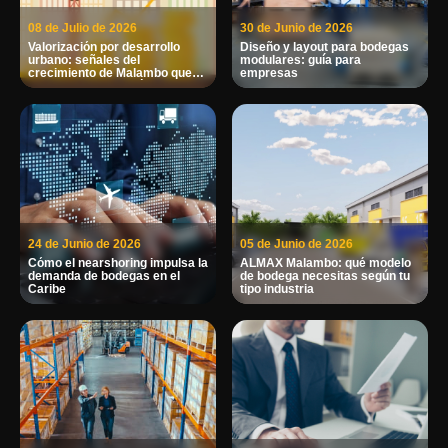
08 de Julio de 2026
30 de Junio de 2026
Valorización por desarrollo
Diseño y layout para bodegas
urbano: señales del
modulares: guía para
crecimiento de Malambo que
empresas
impactan tu inversión en
bodegas
24 de Junio de 2026
05 de Junio de 2026
Cómo el nearshoring impulsa la
ALMAX Malambo: qué modelo
demanda de bodegas en el
de bodega necesitas según tu
Caribe
tipo industria