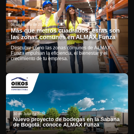
06 de Agosto de 2026
Más que metros cuadrados: estas son
las zonas comunes en ALMAX Funza
Descubre cómo las zonas comunes de ALMAX
Funza impulsan la eficiencia, el bienestar y el
crecimiento de tu empresa.
30 de Julio de 2026
Nuevo proyecto de bodegas en la Sabana
de Bogotá: conoce ALMAX Funza