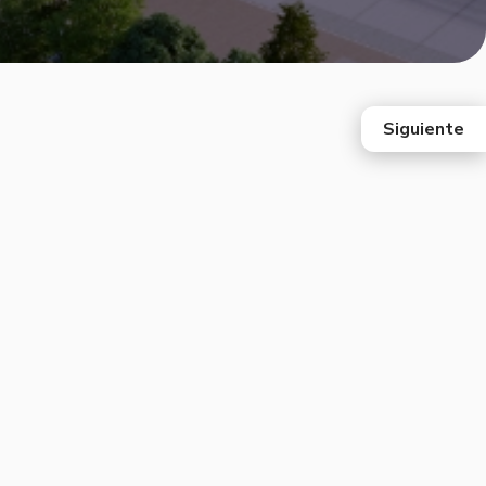
Siguiente
east