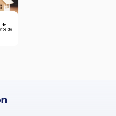
s de
dente de
ón