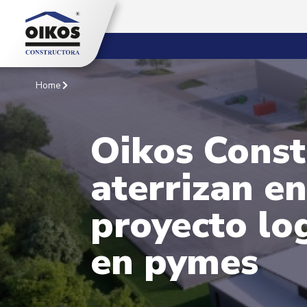
Home
Oikos Const
aterrizan e
proyecto log
en pymes