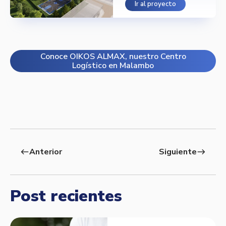
Ir al proyecto
Conoce OIKOS ALMAX, nuestro Centro
Logístico en Malambo
Anterior
Siguiente
west
east
Post recientes