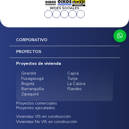
REDES SOCIALES
CORPORATIVO
Inicio
PROYECTOS
Mapa del sitio
Postventas
Proyectos de vivienda
Contratación Directa
Noticias
Girardot
Cajicá
Fusagasugá
Tunja
Bogotá
La Calera
Barranquilla
Flandes
Zipaquirá
Proyectos comerciales
Proyectos ejecutados
Bodegas - ALMAX
Locales comerciales -
Viviendas VIS en construcción
Conoce nuestros
Funza
Infinitum Zentral
Viviendas No VIS en construcción
proyectos ejecutados
Bodegas - ALMAX
Centro Comercial
Malambo
Calera Gardens