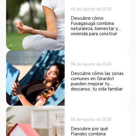
06 de Agosto de 2026
Descubre cómo
Fusagasugá combina
naturaleza, bienestar y
vivienda para construir
una rutina más
equilibrada cerca de
Bogotá.
06 de Agosto de 2026
Descubre cómo las zonas
comunes en Girardot
pueden mejorar tu
descanso, tu vida familiar
y el valor de tu inversión.
05 de Agosto de 2026
Descubre por qué
Flandes combina