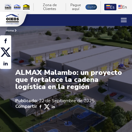
Zona de
Pague
Es
En
Clientes
aquí
Home
ALMAX Malambo: un proyecto
que fortalece la cadena
logística en la región
Publicado:
22 de Septiembre de 2025
Compartir