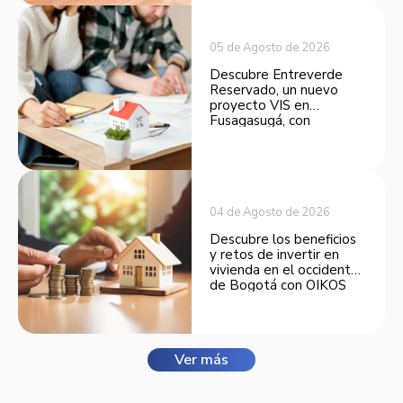
inversión.
05 de Agosto de 2026
Descubre Entreverde
Reservado, un nuevo
proyecto VIS en
Fusagasugá, con
espacios funcionales y
opciones de financiación.
04 de Agosto de 2026
Descubre los beneficios
y retos de invertir en
vivienda en el occidente
de Bogotá con OIKOS
Balmora.
Ver más