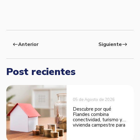
Anterior
Siguiente
west
east
Post recientes
05 de Agosto de 2026
Descubre por qué
Flandes combina
conectividad, turismo y
vivienda campestre para
convertirse en una
opción atractiva de