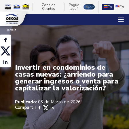
Zona de
Pague
Es
En
Clientes
aquí
Home
Invertir en condominios de
casas nuevas: ¿arriendo para
generar ingresos o venta para
capitalizar la valorización?
Publicado:
03 de Marzo de 2026
Compartir