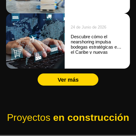
crecimiento empresarial.
24 de Junio de 2026
Descubre cómo el
nearshoring impulsa
bodegas estratégicas en
el Caribe y nuevas
oportunidades para
empresas e
inversionistas.
Ver más
Proyectos
en construcción