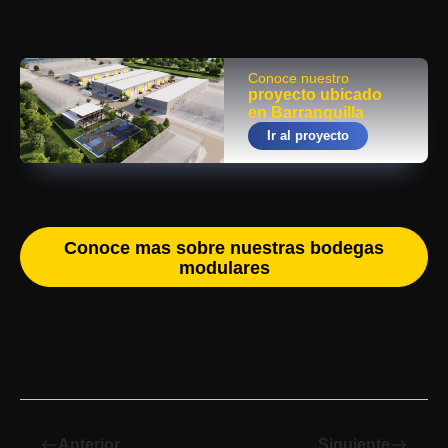
Conoce nuestro
proyecto ubicado
en Barranquilla
Ir al proyecto
Conoce mas sobre nuestras bodegas
modulares
west
Anterior
Siguiente
east