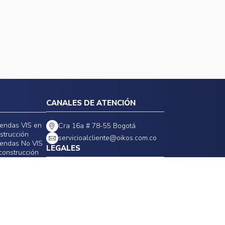
CANALES DE ATENCIÓN
iendas VIS en
Cra 16a # 78-55 Bogotá
strucción
servicioalcliente@oikos.com.co
iendas No VIS
LEGALES
construcción
Políticas de privacidad
Política de precios, tarifas y
promociones
Política general de seguridad de la
información
Cláusulas estándares contratos
Política de impuestos
eservados.