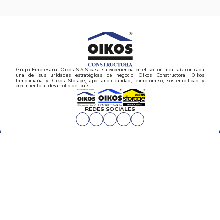
Grupo Empresarial Oikos S.A.S basa su experiencia en el sector finca raíz con cada
una de sus unidades estratégicas de negocio: Oikos Constructora, Oikos
Inmobiliaria y Oikos Storage; aportando calidad, compromiso, sostenibilidad y
crecimiento al desarrollo del país.
REDES SOCIALES
CORPORATIVO
Inicio
PROYECTOS
Mapa del sitio
Postventas
Proyectos de vivienda
Contratación Directa
Noticias