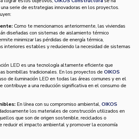
a lograr estos objetivos,
OIKOS Constructora
se ha
una serie de estrategias innovadoras en los proyectos.
luyen:
iente:
Como te mencionamos anteriormente, las viviendas
án diseñadas con sistemas de aislamiento térmico
rmite minimizar las pérdidas de energía térmica,
 interiores estables y reduciendo la necesidad de sistemas
ación LED es una tecnología altamente eficiente que
s bombillas tradicionales. En los proyectos de
OIKOS
l uso de iluminación LED en todas las áreas comunes y en el
que contribuye a una reducción significativa en el consumo de
nibles:
En línea con su compromiso ambiental,
OIKOS
idadosamente los materiales de construcción utilizados en
quellos que son de origen sostenible, reciclados o
 de reducir el impacto ambiental y promover la economía