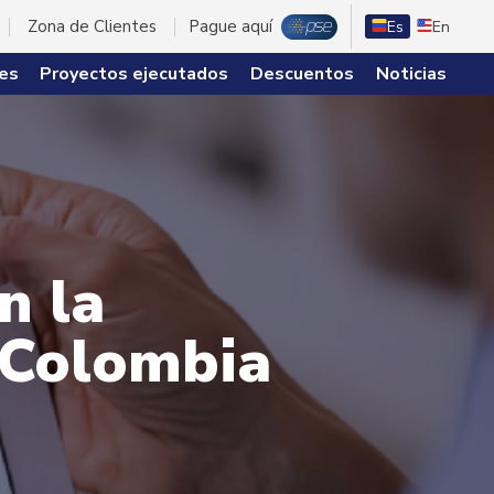
Zona de Clientes
Pague aquí
Es
En
es
Proyectos ejecutados
Descuentos
Noticias
n la
n Colombia