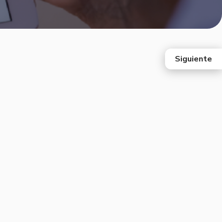
Siguiente
east