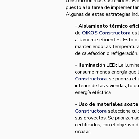
construcción más sostenibles. Par
puesto a la tarea de implementar 
Algunas de estas estrategias inc
- Aislamiento térmico efic
de
OIKOS Constructora
est
altamente eficientes. Esto pe
manteniendo las temperaturas
de calefacción o refrigeración.
- Iluminación LED:
La ilumin
consume menos energía que la
Constructora
, se prioriza e
interior de las viviendas, lo 
energía eléctrica.
- Uso de materiales soste
Constructora
selecciona cu
sus proyectos. Se priorizan a
certificados, con el objetivo
circular.