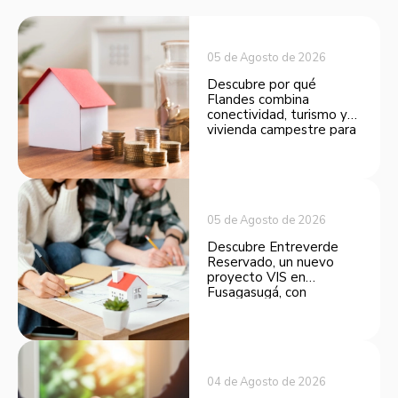
05 de Agosto de 2026
Descubre por qué
Flandes combina
conectividad, turismo y
vivienda campestre para
convertirse en una
opción atractiva de
inversión.
05 de Agosto de 2026
Descubre Entreverde
Reservado, un nuevo
proyecto VIS en
Fusagasugá, con
espacios funcionales y
opciones de financiación.
04 de Agosto de 2026