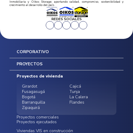
Inmobiliaria y Oikos Storage; aportando calidad, compromiso, sostenibilidad y
crecimiento al desarrollo del país.
REDES SOCIALES
CORPORATIVO
Inicio
PROYECTOS
Mapa del sitio
Postventas
Proyectos de vivienda
Contratación Directa
Noticias
Girardot
Cajicá
Fusagasugá
Tunja
Bogotá
La Calera
Barranquilla
Flandes
Zipaquirá
Proyectos comerciales
Proyectos ejecutados
Bodegas - ALMAX
Locales comerciales -
Viviendas VIS en construcción
Conoce nuestros
Funza
Infinitum Zentral